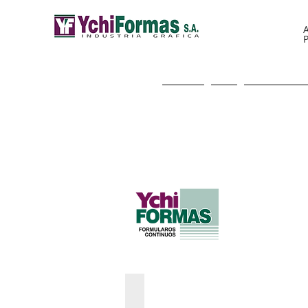
A
START
WE
Nueva pági
ORDEN DE ATENCIÓN