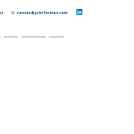
ventas@ychiformas.com
81
Blog
CONTACT
More
IMPRESOS CON HOT STAMPING