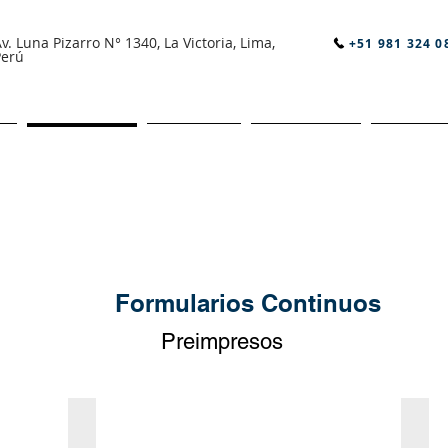
v. Luna Pizarro N° 1340, La Victoria, Lima,
+51 981 324 0
Perú
na
Nueva página
PRODUCTS
Nueva página
COTIZAR
Formularios Continuos
Preimpresos
AFOCAT
PRE