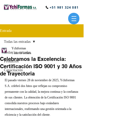
+51 981 324 081
Entrada
Todas las entradas
Ychiformas
Todas las entradas
1 min de lectura
Celebramos la Excelencia:
Productos
Certificación ISO 9001 y 30 Años
Capacitación
de Trayectoria
El pasado viernes 28 de noviembre de 2025, Ychiformas 
S.A. celebró dos hitos que reflejan su compromiso 
permanente con la calidad, la mejora continua y la confianza 
de sus clientes. La obtención de la Certificación ISO 9001 
consolida nuestros procesos bajo estándares 
internacionales, reafirmando una gestión orientada a la 
eficiencia y la satisfacción del cliente.