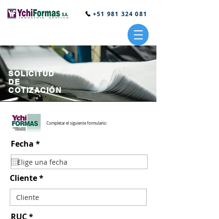
+51 981 324 081
SOLICITUD
DE
COTIZACIÓN
Completar el siguiente formulario:
r
Fecha
*
e
q
u
i
Cliente
r
e
d
RUC