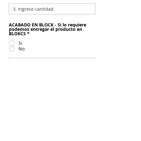
ACABADO EN BLOCK - Si lo requiere
podemos entregar el producto en
BLOKCS
*
Si
No
998 161 862
Consulta para el llenado del formulario, comunicarse al
<*> Datos obligatorios
Tiempo de entrega:
07 días útiles (Lunes a Viernes), después de aprobada el arte y
recibida la documentación requerida.
Documentación requerida:
Formulario 816 Virtual, muestra de color,
distribución de color, orden de compra y/o
proforma aprobada, boceto aprobado.